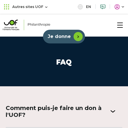
Aller
Passer
EN
Autres sites UOF
au
au
menu
contenu
principal
Université
de
Je donne
Lien
l'Ontario
externe
français
au
site.
FAQ
Cet
hyperlien
s'ouvrira
dans
une
nouvelle
fenêtre.
Comment puis-je faire un don à
l'UOF?