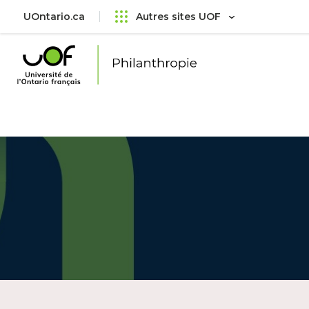
Aller
Passer
UOntario.ca
Autres sites UOF
au
au
menu
contenu
principal
Université
de
l'Ontario
français