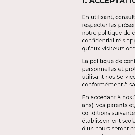
1. ACCEPTAT
En utilisant, consu
respecter les prése
notre politique de c
confidentialité s’a
qu’aux visiteurs oc
La politique de con
personnelles et prot
utilisant nos Servi
conformément à sa p
En accédant à nos S
ans), vos parents e
conditions suivant
établissement scola
d’un cours seront c