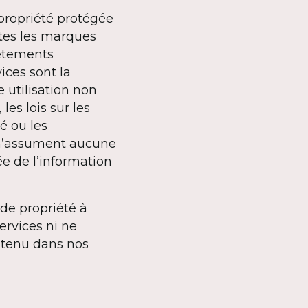
 propriété protégée
utes les marques
vêtements
ices sont la
 utilisation non
les lois sur les
é ou les
s n’assument aucune
ée de l’information
 de propriété à
ervices ni ne
ontenu dans nos