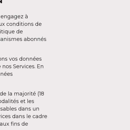
N
s engagez à
aux conditions de
litique de
organismes abonnés
tons vos données
e nos Services. En
nnées
de la majorité (18
dalités et les
nsables dans un
vices dans le cadre
aux fins de