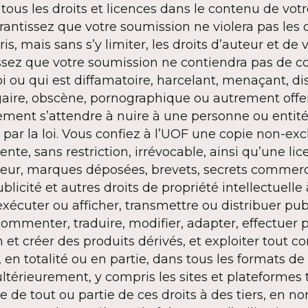
tous les droits et licences dans le contenu de vot
rantissez que votre soumission ne violera pas les 
is, mais sans s’y limiter, les droits d’auteur et de 
issez que votre soumission ne contiendra pas de c
oi ou qui est diffamatoire, harcelant, menaçant, di
lgaire, obscène, pornographique ou autrement offe
ment s’attendre à nuire à une personne ou entité
 par la loi. Vous confiez à l’UOF une copie non-exc
te, sans restriction, irrévocable, ainsi qu’une l
uteur, marques déposées, brevets, secrets commerc
blicité et autres droits de propriété intellectuelle à
 exécuter ou afficher, transmettre ou distribuer p
commenter, traduire, modifier, adapter, effectuer
n et créer des produits dérivés, et exploiter tout 
 en totalité ou en partie, dans tous les formats d
térieurement, y compris les sites et plateformes ti
e de tout ou partie de ces droits à des tiers, en n