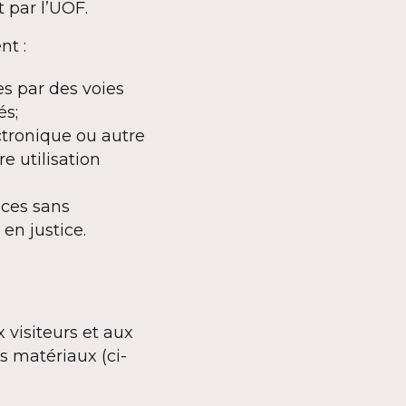
 par l’UOF.
nt :
es par des voies
és;
ectronique ou autre
e utilisation
ices sans
 en justice.
visiteurs et aux
s matériaux (ci-