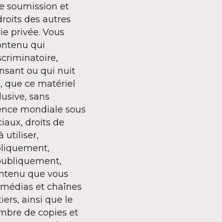
re soumission et
droits des autres
vie privée. Vous
ontenu qui
scriminatoire,
nsant ou qui nuit
, que ce matériel
lusive, sans
icence mondiale sous
iaux, droits de
 utiliser,
ubliquement,
 publiquement,
contenu que vous
e médias et chaînes
ers, ainsi que le
ombre de copies et