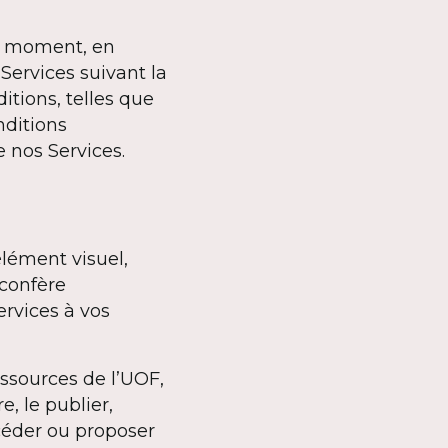
out moment, en
 Services suivant la
itions, telles que
nditions
e nos Services.
élément visuel,
confère
ervices à vos
ssources de l’UOF,
re, le publier,
 céder ou proposer