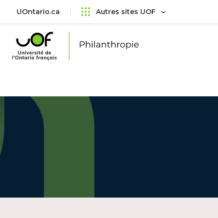
Aller
Passer
UOntario.ca
Autres sites UOF
au
au
menu
contenu
principal
Université
de
l'Ontario
français