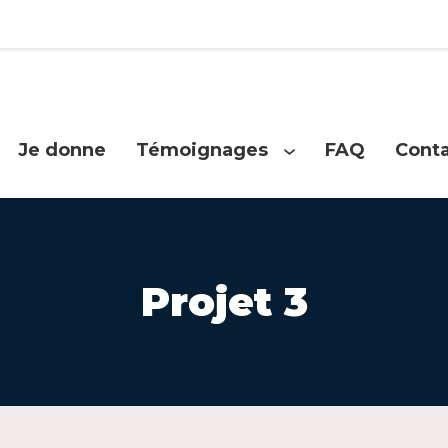
Je donne
Témoignages
FAQ
Cont
Ouvrir
le
menu
Projet 3