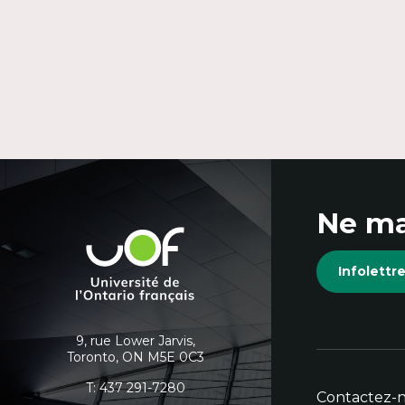
Coordonnées
Ne ma
et
Université
de
informations
Infolett
l'Ontario
français
supplémentaires
9, rue Lower Jarvis,
Toronto, ON M5E 0C3
T:
437 291-7280
Contactez-